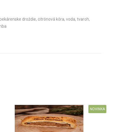
pekárenske droždie, citrónová kôra, voda, tvaroh,
imba
NOVINKA