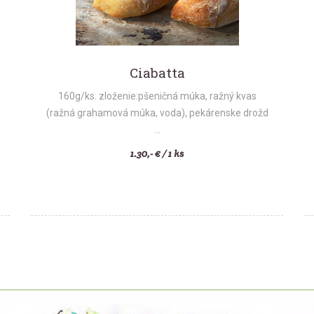
Ciabatta
160g/ks. zloženie:pšeničná múka, ražný kvas
(ražná grahamová múka, voda), pekárenske drožd
...
1.30,- € / 1 ks