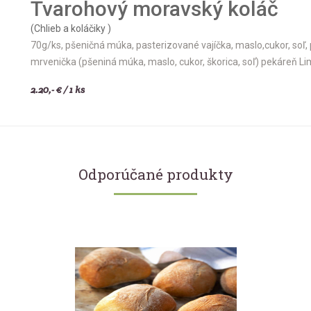
Tvarohový moravský koláč
(Chlieb a koláčiky )
70g/ks, pšeničná múka, pasterizované vajíčka, maslo,cukor, soľ, 
mrvenička (pšeniná múka, maslo, cukor, škorica, soľ) pekáreň L
2.20,- € / 1 ks
Odporúčané produkty