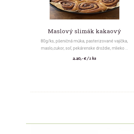
Maslový slimák kakaový
80g/ks, pšeničná múka, pasterizované vajíčka,
maslo,cukor, soľ, pekárenske droždie, mlieko ...
2.20,- € / 1 ks