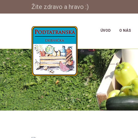
Žite zdravo a hravo :)
ÚVOD
O NÁS