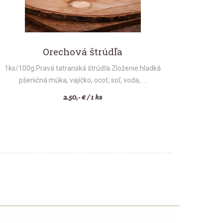
Orechová štrúdľa
1ks/100g.Pravá tatranská štrúdľa.Zloženie:hladká
pšeničná múka, vajíčko, ocot, soľ, voda, ...
2.50,- € / 1 ks