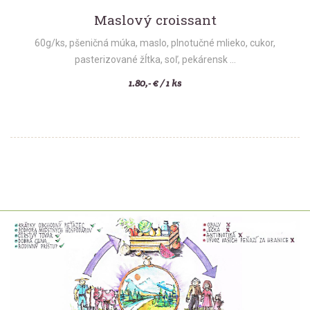
Maslový croissant
60g/ks, pšeničná múka, maslo, plnotučné mlieko, cukor,
pasterizované žĺtka, soľ, pekárensk ...
1.80,- € / 1 ks