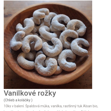
Vanilkové rožky
(Chlieb a koláčiky )
10ks v balení. Špaldová múka, vanilka, rastlinný tuk Alsan bio,