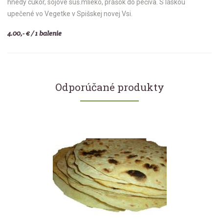
hnedý cukor, sójové suš.mlieko, prášok do pečiva. S láskou
upečené vo Vegetke v Spišskej novej Vsi.
4.00,- € / 1 balenie
Odporúčané produkty